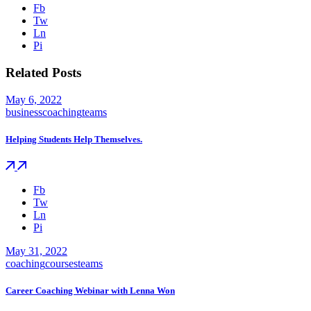
Fb
Tw
Ln
Pi
Related Posts
May 6, 2022
business
coaching
teams
Helping Students Help Themselves.
Fb
Tw
Ln
Pi
May 31, 2022
coaching
courses
teams
Career Coaching Webinar with Lenna Won