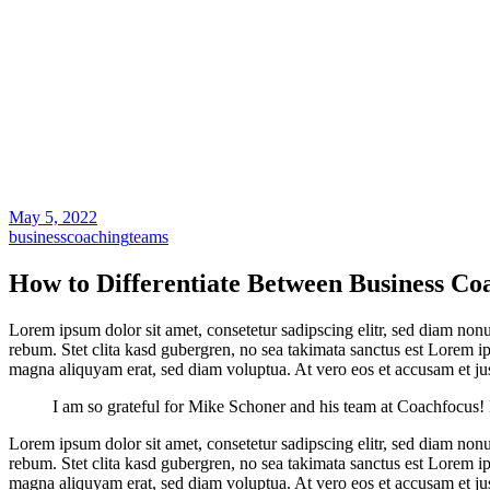
May 5, 2022
business
coaching
teams
How to Differentiate Between Business Co
Lorem ipsum dolor sit amet, consetetur sadipscing elitr, sed diam non
rebum. Stet clita kasd gubergren, no sea takimata sanctus est Lorem i
magna aliquyam erat, sed diam voluptua. At vero eos et accusam et jus
I am so grateful for Mike Schoner and his team at Coachfocus! 
Lorem ipsum dolor sit amet, consetetur sadipscing elitr, sed diam non
rebum. Stet clita kasd gubergren, no sea takimata sanctus est Lorem i
magna aliquyam erat, sed diam voluptua. At vero eos et accusam et jus