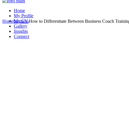
Home
My Profile
My CV
Home
business
How to Differentiate Between Business Coach Trainin
Gallery
Insights
Connect