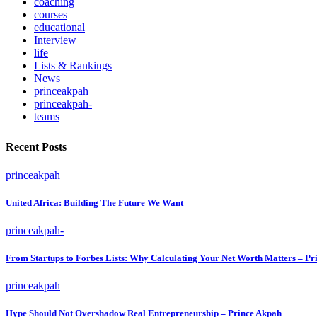
coaching
courses
educational
Interview
life
Lists & Rankings
News
princeakpah
princeakpah-
teams
Recent Posts
princeakpah
United Africa: Building The Future We Want
princeakpah-
From Startups to Forbes Lists: Why Calculating Your Net Worth Matters – Pr
princeakpah
Hype Should Not Overshadow Real Entrepreneurship – Prince Akpah